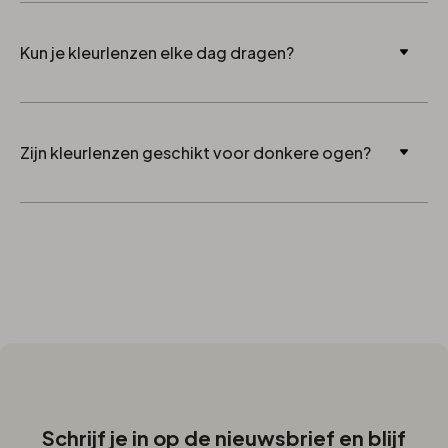
Ja, maar met een kleurlaag die uw oogkleur
Kun je kleurlenzen elke dag dragen?
verandert.
Ja, mits je de juiste hygiëne toepast en het juiste type
Zijn kleurlenzen geschikt voor donkere ogen?
lens kiest.
Ja, vooral dekkende lenzen geven een goed
zichtbaar effect.
Schrijf je in op de nieuwsbrief en blijf