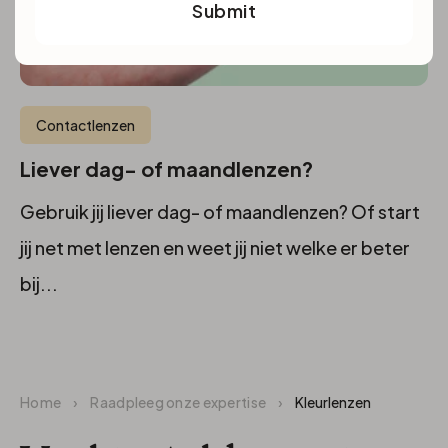
Submit
Contactlenzen
Liever dag- of maandlenzen?
Gebruik jij liever dag- of maandlenzen? Of start
jij net met lenzen en weet jij niet welke er beter
bij...
Home
›
Raadpleeg onze expertise
›
Kleurlenzen