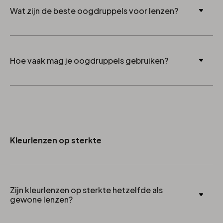
Wat zijn de beste oogdruppels voor lenzen?
Bevochtigingsdruppels zonder conserveermiddelen
Hoe vaak mag je oogdruppels gebruiken?
zoals:
Systane complete
Dit hangt af van het type, volg altijd de instructies op
Thealoz duo
de verpakking.
Hylo-dual
Kleurlenzen op sterkte
Zijn kleurlenzen op sterkte hetzelfde als
gewone lenzen?