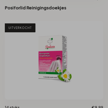
Posiforlid Reinigingsdoekjes
UITVERKOCHT
14 stuks
€9,99