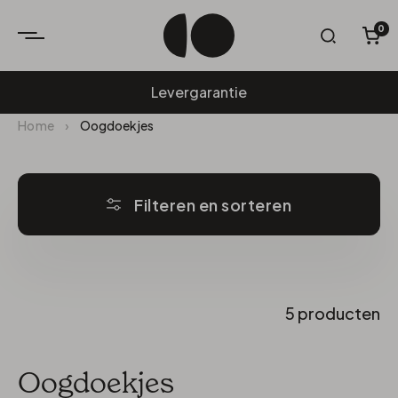
0
W
Levergarantie
Home
›
Oogdoekjes
Filteren en sorteren
5 producten
Oogdoekjes