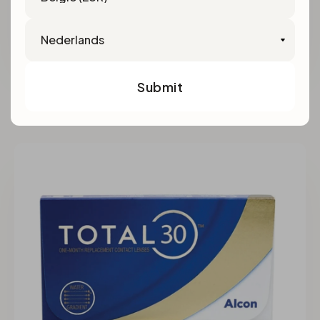
Language
6 maandlenzen
€16,99
Submit
Soflens 59