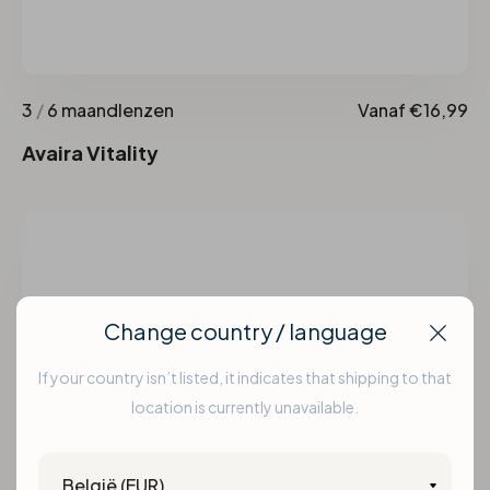
3
/
6 maandlenzen
Vanaf €16,99
Avaira Vitality
Change country / language
Clos
If your country isn’t listed, it indicates that shipping to that
location is currently unavailable.
Country