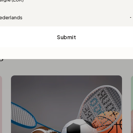
 te minimaliseren. Bij het
u eerst uw handen te wassen.
guage
Submit
s