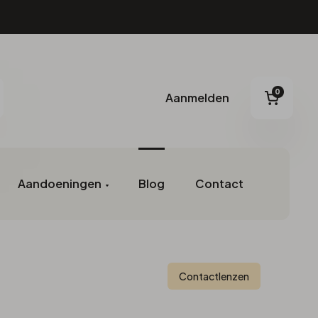
0
Aanmelden
Aanmelden
oeken
Winke
Contactlenzen