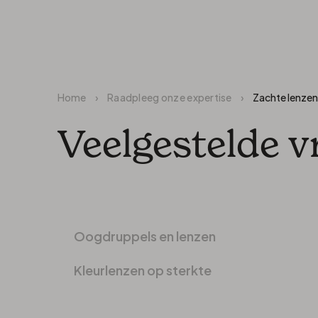
Home
›
Raadpleeg onze expertise
›
Zachte lenze
Veelgestelde v
Oogdruppels en lenzen
Kleurlenzen op sterkte