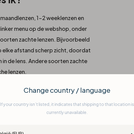
in maandlenzen, 1-2 weeklenzen en
t linker menu op de webshop, onder
e soorten zachte lenzen. Bijvoorbeeld
op elke afstand scherp zicht, doordat
n in de lens. Andere soorten zachte
che lenzen
.
Change country / language
If your country isn’t listed, it indicates that shipping to that location is
zen. Omdat de lenzen een vochtig
currently unavailable.
voor bacteriën om te groeien. Voor
ntry
langrijk om de zachte lenzen dagelijks