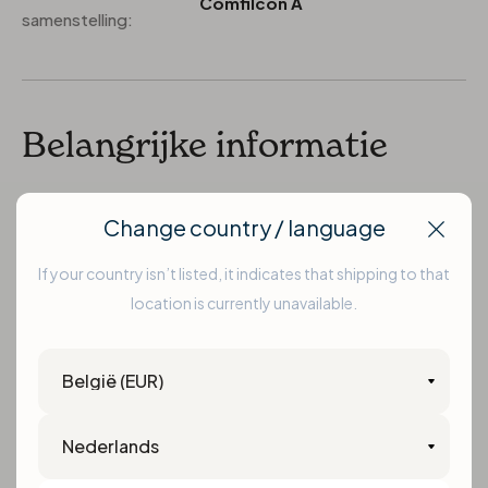
Comfilcon A
samenstelling:
Belangrijke informatie
Contactlenzen en optische lenzen zijn medische
Change country / language
Clos
hulpmiddelen. Deze producten mogen
If your country isn’t listed, it indicates that shipping to that
uitsluitend worden gebruikt volgens het
location is currently unavailable.
voorschrift en advies van een gekwalificeerde
Country
oogzorgprofessional, zoals een optometrist of
oogarts.
Language
Door dit product te bestellen bevestigt u dat u