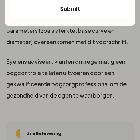
beschikt over een geldig en actueel voorschrift
Submit
voor contactlenzen en dat de geselecteerde
parameters (zoals sterkte, base curve en
diameter) overeenkomen met dit voorschrift.
Eyelens adviseert klanten om regelmatig een
oogcontrole te laten uitvoeren door een
gekwalificeerde oogzorgprofessional om de
gezondheid van de ogen te waarborgen.
Snelle levering