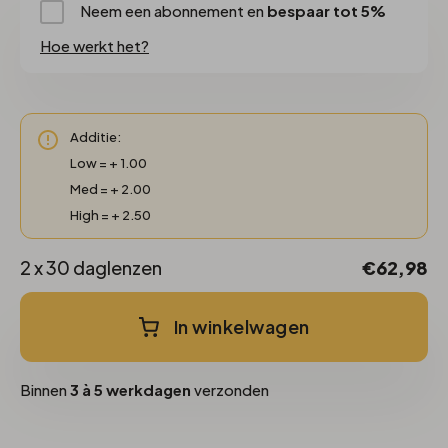
Neem een abonnement en
bespaar tot 5%
Hoe werkt het?
Additie:
Low = + 1.00
Med = + 2.00
High = + 2.50
2 x 30 daglenzen
€62,98
In winkelwagen
Binnen
3 à 5 werkdagen
verzonden