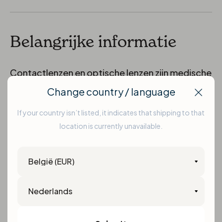
Belangrijke informatie
Contactlenzen en optische lenzen zijn medische
hulpmiddelen. Deze producten mogen
Change country / language
Clos
uitsluitend worden gebruikt volgens het
If your country isn’t listed, it indicates that shipping to that
voorschrift en advies van een gekwalificeerde
location is currently unavailable.
oogzorgprofessional, zoals een optometrist of
Country
oogarts.
Language
Door dit product te bestellen bevestigt u dat u
beschikt over een geldig en actueel voorschrift