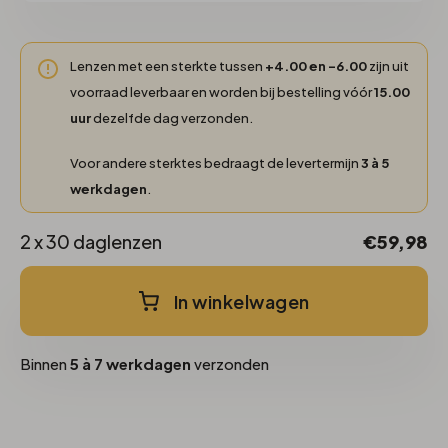
Lenzen met een sterkte tussen
+4.00 en -6.00
zijn uit
voorraad leverbaar en worden bij bestelling vóór
15.00
uur
dezelfde dag verzonden.
Voor andere sterktes bedraagt de levertermijn
3 à 5
werkdagen
.
2 x 30 daglenzen
€59,98
In winkelwagen
Binnen
5 à 7 werkdagen
verzonden