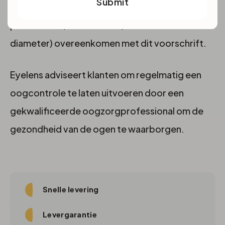
Submit
voor contactlenzen en dat de geselecteerde
parameters (zoals sterkte, base curve en
diameter) overeenkomen met dit voorschrift.
Eyelens adviseert klanten om regelmatig een
oogcontrole te laten uitvoeren door een
gekwalificeerde oogzorgprofessional om de
gezondheid van de ogen te waarborgen.
Snelle levering
Levergarantie