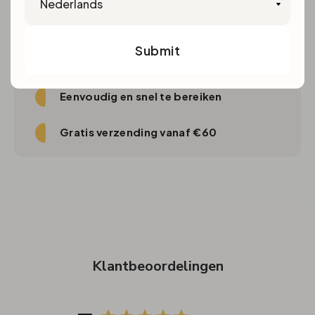
Snelle levering
Submit
Levergarantie
Eenvoudig en snel te bereiken
Gratis verzending vanaf €60
Klantbeoordelingen