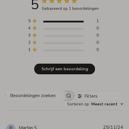
5
Gebaseerd op 1 beoordelingen
5
1
4
0
3
0
2
0
1
0
Schrijf een beoordeling
Filters
Beoordelingen
zoeken
Sorteren op
:
Meest recent
25/11/24
Pu
Martijn S.