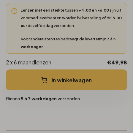
Lenzen met een sterkte tussen
+4.00 en -6.00
zijn uit
voorraad leverbaar en worden bij bestelling vóór
15.00
uur
dezelfde dag verzonden.
Voor andere sterktes bedraagt de levertermijn
3 à 5
werkdagen
.
2 x 6 maandlenzen
€49,98
In winkelwagen
Binnen
5 à 7 werkdagen
verzonden