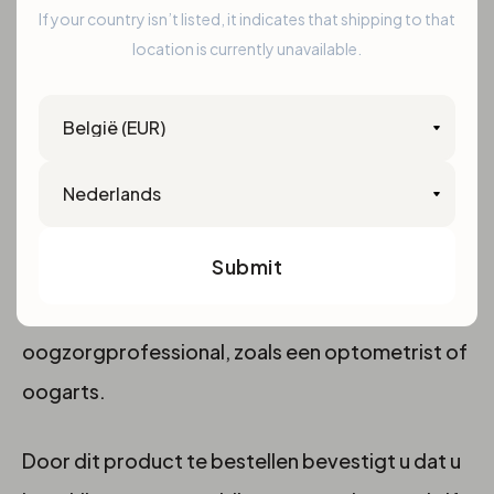
If your country isn’t listed, it indicates that shipping to that
location is currently unavailable.
Country
Belangrijke informatie
Language
Contactlenzen en optische lenzen zijn medische
hulpmiddelen. Deze producten mogen
Submit
uitsluitend worden gebruikt volgens het
voorschrift en advies van een gekwalificeerde
oogzorgprofessional, zoals een optometrist of
oogarts.
Door dit product te bestellen bevestigt u dat u