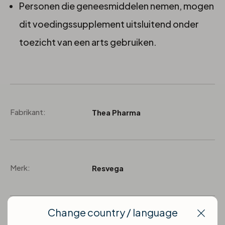
Personen die geneesmiddelen nemen, mogen
dit voedingssupplement uitsluitend onder
toezicht van een arts gebruiken.
Fabrikant:
Thea Pharma
Merk:
Resvega
Change country / language
Clos
Type lenzen:
Supplementen