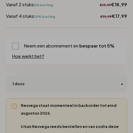
Vanaf 2 stuks
€18,99
5% korting
€19,99
Vanaf 4 stuks
€17,99
10% korting
€19,99
Neem een abonnement en
bespaar tot 5%
Hoe werkt het?
Resvega staat momenteel in backorder tot eind
augustus 2026.
U kan Resvega reeds bestellen en van zodra deze