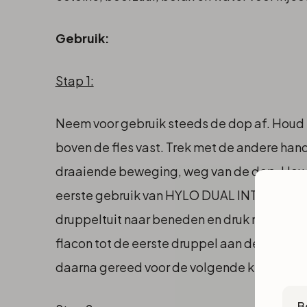
Gebruik:
Stap 1:
Neem voor gebruik steeds de dop af. Houd 
boven de fles vast. Trek met de andere hand
draaiende beweging, weg van de dop. Houd
eerste gebruik van HYLO DUAL INTENSE® ve
druppeltuit naar beneden en druk net zo v
flacon tot de eerste druppel aan de tuit vers
daarna gereed voor de volgende keren dat 
Cou