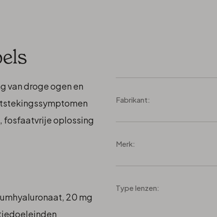
els
ng van droge ogen en
Fabrikant:
t ontstekingssymptomen
, fosfaatvrije oplossing
Merk:
Type lenzen:
iumhyaluronaat, 20 mg
ctiedoeleinden