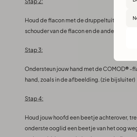
Stap 2:
Lan
Houd de flacon met de druppeltuit naar b
schouder van de flacon en de andere vinge
Stap 3:
Ondersteun jouw hand met de COMOD® -fl
hand, zoals in de afbeelding. (zie bijsluiter)
Stap 4:
Houd jouw hoofd een beetje achterover, trek
onderste ooglid een beetje van het oog weg