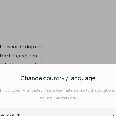
hiervoor de dop net
 de fles, met een
 de flacon voor het
rticaal met de
Change country / language
aak op de bodem van de
If your country isn’t listed, it indicates that shipping to that location is
chijnt. De flacon is
currently unavailable.
het gebruikt wordt.
ntry