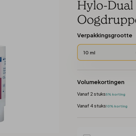
Torisch
Zachte lenzen
Biotrue
Hylo-Dual 
ratie
Torisch multifocaal
Easysept
Oogdruppe
sfunctie
Multifocaal
OptiFree
Verpakkingsgrootte
XR
Totalcare
10 ml
Volumekortingen
Vanaf 2 stuks
5% korting
Vanaf 4 stuks
10% korting