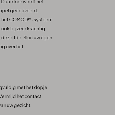
 Daardoor wordt het
ppel geactiveerd.
an het COMOD® -systeem
 ook bij zeer krachtig
 dezelfde. Sluit uw ogen
ig over het
rgvuldig met het dopje
 Vermijd het contact
van uw gezicht.