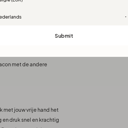
guage
eneden met de duim op de
r op de bodem ervan.
Submit
acon met de andere
 met jouw vrije hand het
 en druk snel en krachtig