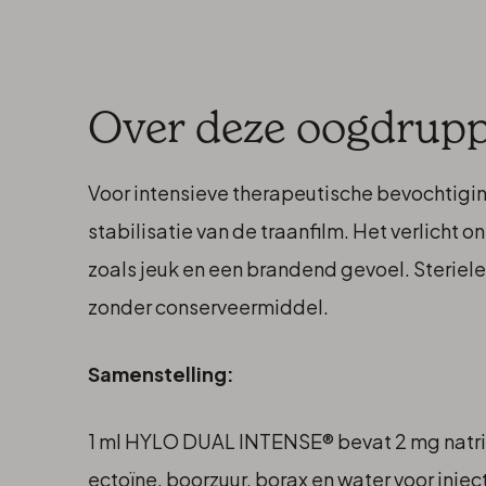
Over deze oogdrupp
Voor intensieve therapeutische bevochtigi
stabilisatie van de traanfilm. Het verlich
zoals jeuk en een brandend gevoel. Steriele
zonder conserveermiddel.
Samenstelling:
1 ml HYLO DUAL INTENSE® bevat 2 mg natr
ectoïne, boorzuur, borax en water voor inje