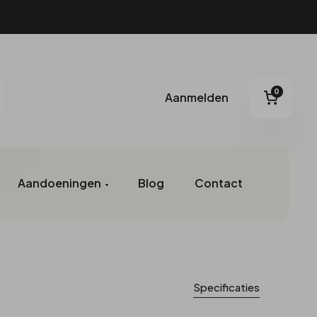
0
Aanmelden
Aanmelden
oeken
Winke
Specificaties