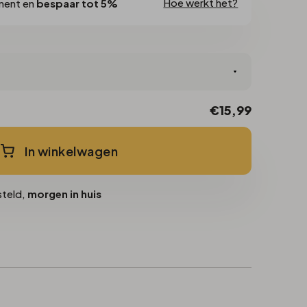
Hoe werkt het?
ment en
bespaar tot 5%
€15,99
In winkelwagen
steld,
morgen in huis