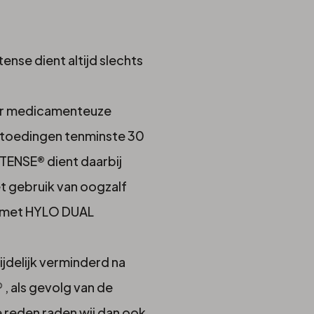
ense dient altijd slechts
or medicamenteuze
 toedingen tenminste 30
ENSE® dient daarbij
et gebruik van oogzalf
g met HYLO DUAL
ijdelijk verminderd na
, als gevolg van de
 reden raden wij dan ook