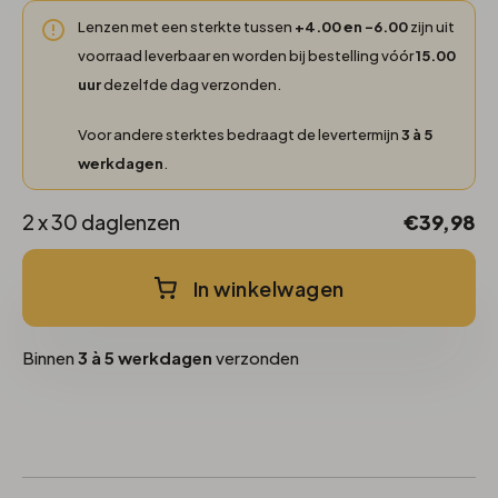
Lenzen met een sterkte tussen
+4.00 en -6.00
zijn uit
voorraad leverbaar en worden bij bestelling vóór
15.00
uur
dezelfde dag verzonden.
Voor andere sterktes bedraagt de levertermijn
3 à 5
werkdagen
.
2 x 30 daglenzen
€39,98
In winkelwagen
Binnen
3 à 5 werkdagen
verzonden