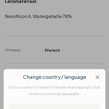
Lensmateriaal:
Nesofilcon A, Watergehalte 78%
Ontwerp:
Sferisch
Change country / language
Fabrikant:
Bausch & Lomb Pharma SA
Clos
If your country isn’t listed, it indicates that shipping to that
location is currently unavailable.
Merk:
Biotrue
Country