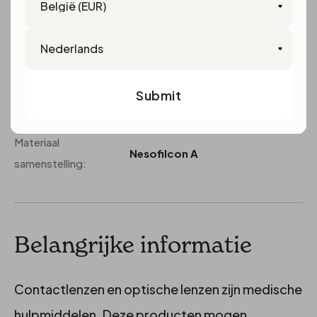
Language
Type lenzen:
Daglenzen
Submit
Materiaal
Nesofilcon A
samenstelling:
Belangrijke informatie
Contactlenzen en optische lenzen zijn medische
hulpmiddelen. Deze producten mogen