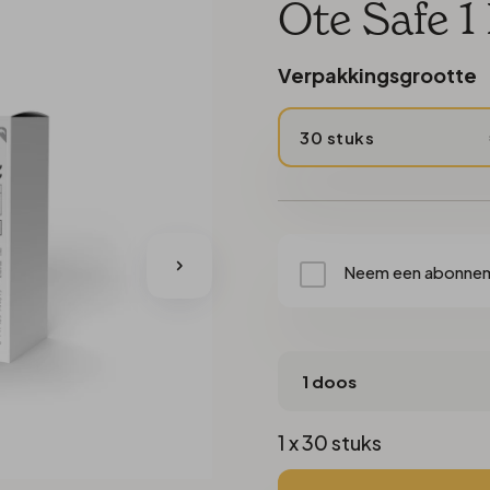
Torisch
Zachte lenzen
Biotrue
Ote Safe 1
ratie
Torisch multifocaal
Easysept
Verpakkingsgrootte
sfunctie
Multifocaal
OptiFree
XR
Totalcare
30 stuks
Neem een abonne
1 x 30 stuks