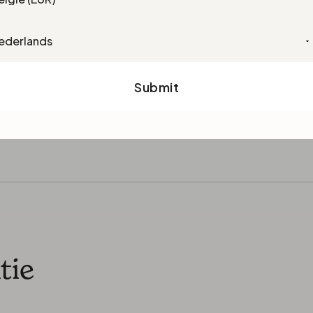
guage
té Perox.
Submit
tie