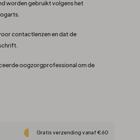
nd worden gebruikt volgens het
oogarts.
 voor contactlenzen en dat de
chrift.
ficeerde oogzorgprofessional om de
Gratis verzending vanaf €60