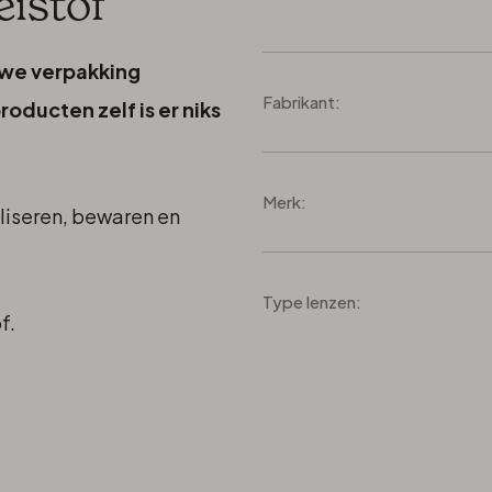
eistof
uwe verpakking
Fabrikant:
oducten zelf is er niks
Merk:
aliseren, bewaren en
Type lenzen:
f.