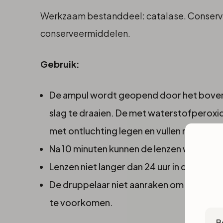
Werkzaam bestanddeel: catalase. Conserve
conserveermiddelen.
Gebruik:
De ampul wordt geopend door het boven
slag te draaien. De met waterstofperoxi
met ontluchting legen en vullen met Oté 
Na 10 minuten kunnen de lenzen worden i
Lenzen niet langer dan 24 uur in de Oté 
De druppelaar niet aanraken om verontrei
te voorkomen.
Cou