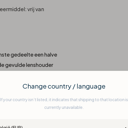
ermiddel: vrij van
ste gedeelte een halve
de gevulde lenshouder
Safe.
ngezet.
Change country / language
Safe bewaren.
If your country isn’t listed, it indicates that shipping to that location is
niging van de vloeistof
currently unavailable.
ntry