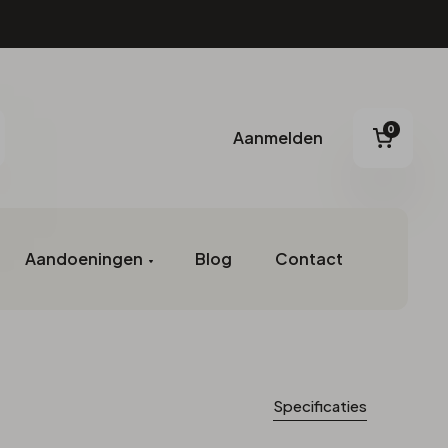
0
Aanmelden
Aanmelden
oeken
Winke
Specificaties