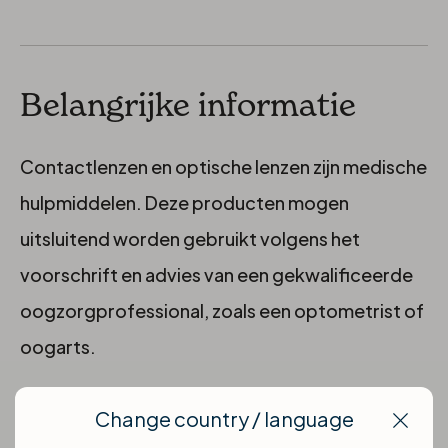
Belangrijke informatie
Contactlenzen en optische lenzen zijn medische
hulpmiddelen. Deze producten mogen
uitsluitend worden gebruikt volgens het
voorschrift en advies van een gekwalificeerde
oogzorgprofessional, zoals een optometrist of
oogarts.
Door dit product te bestellen bevestigt u dat u
Change country / language
Clos
beschikt over een geldig en actueel voorschrift