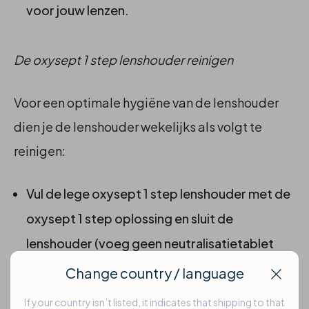
voor jouw lenzen.
De oxysept 1 step lenshouder reinigen
Voor een optimale hygiëne van de lenshouder
dien je de lenshouder wekelijks als volgt te
reinigen:
Vul de lege oxysept 1 step lenshouder met de
oxysept 1 step oplossing en sluit de
lenshouder (voeg geen neutralisatietablet
toe).
Change country / language
Clos
Laat de Oxysept 1 step lenshouder
If your country isn’t listed, it indicates that shipping to that