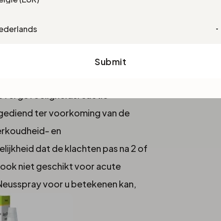
guage
j allergische rhinitis, een vorm van
st van allergische reacties door
ray bevat natriumcromoglicaat,
Submit
rachtsstoffen uit de mestcellen
overgevoeligheidsreactie
gediend ter voorkoming van de
verkoudheid- en
jkheid dat de klachten pas na 2 of
ook niet geschikt voor acute
 Neusspray voor u betekenen kan,