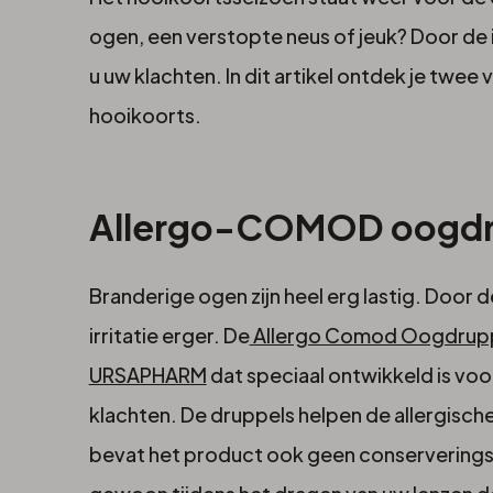
Deze
ogen, een verstopte neus of jeuk? Door de irr
producten
u uw klachten. In dit artikel ontdek je twe
hooikoorts.
helpen
je
Allergo-COMOD oogdr
van
Branderige ogen zijn heel erg lastig. Door de
u
irritatie erger. De
Allergo Comod Oogdrup
URSAPHARM
dat speciaal ontwikkeld is vo
hooikoortskla
klachten. De druppels helpen de allergisch
bevat het product ook geen conserverings