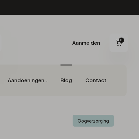
0
Aanmelden
Aanmelden
oeken
Winke
Oogverzorging