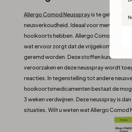
Lan
Allergo Comod Neusspray
is te gebruiken bi
neusverkoudheid. Ideaal voor mensen die la
hooikoorts hebben. Allergo Comod Neussp
wat ervoor zorgt dat de vrijgekomen overd
geremd worden. Deze stoffen kunnen een 
veroorzaken en deze neusspray wordt toe
reacties. In tegenstelling tot andere neus
hooikoortsmedicamenten bestaat de mogeli
3 weken verdwijnen. Deze neusspray is dan 
situaties. Wilt u weten wat Allergo Comod