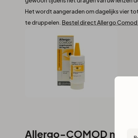
af!
gewoon tijdens het dragen van uw lenzen de
Het wordt aangeraden om dagelijks vier tot 
te druppelen.
Bestel direct Allergo Como
Cou
Allergo-COMOD neuss