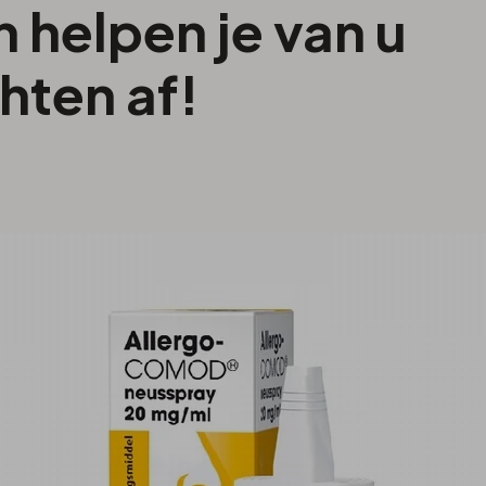
Torisch
Zachte lenzen
Biotrue
 helpen je van u
ratie
Torisch multifocaal
Easysept
hten af!
sfunctie
Multifocaal
OptiFree
XR
Totalcare