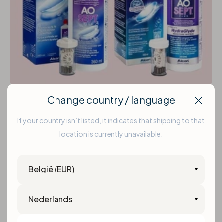
Change country / language
Lenzenvloeistof
Clos
If your country isn’t listed, it indicates that shipping to that
Het verschil tussen AOSept Plus &
location is currently unavailable.
AOSept Plus HydraGlyde?
Country
Alcon lanceerde een nieuwe peroxide
lenzenvloeistof AOSept Plus met HydraGlyde,
Language
met een nieuwe en innovatieve formule. Maar
wat zijn de...