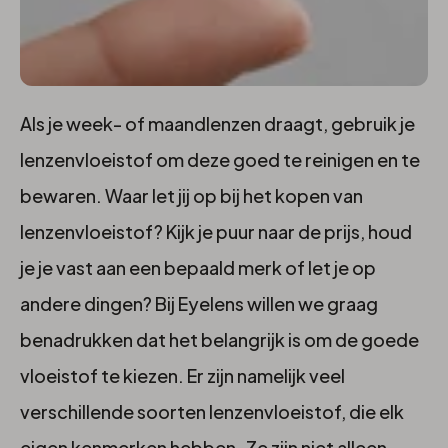
Maakt
Als je week- of maandlenzen draagt, gebruik je
lenzenvloeistof om deze goed te reinigen en te
het
bewaren. Waar let jij op bij het kopen van
uit
lenzenvloeistof? Kijk je puur naar de prijs, houd
welke
je je vast aan een bepaald merk of let je op
andere dingen? Bij Eyelens willen we graag
lenzenvloeistof
benadrukken dat het belangrijk is om de goede
je
vloeistof te kiezen. Er zijn namelijk veel
kiest?
verschillende soorten lenzenvloeistof, die elk
eigen kenmerken hebben. Ze zijn niet alleen