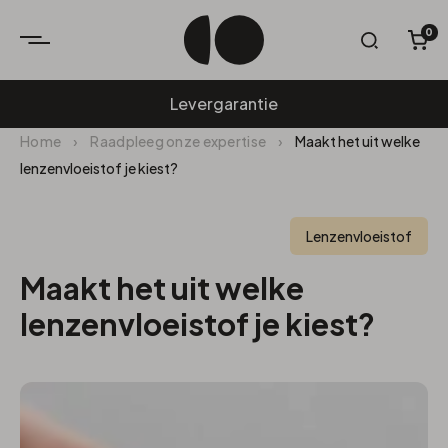
0
W
Levergarantie
Home
›
Raadpleeg onze expertise
›
Maakt het uit welke
lenzenvloeistof je kiest?
Lenzenvloeistof
Maakt het uit welke
lenzenvloeistof je kiest?