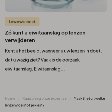
Lenzenvloeistof
Zó kunt u eiwitaanslag op lenzen
verwijderen
Kent u het beeld, wanneer u uw lenzen in doet,
dat u wazig ziet? Vaak is de oorzaak
eiwitaanslag. Eiwitaanslag...
Home
›
Raadpleeg onze expertise
›
Maakt het uit welke
lenzenvloeistof je kiest?