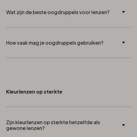
Ja, maar alleen speciale lenzendruppels
Wat zijn de beste oogdruppels voor lenzen?
Bevochtigingsdruppels zonder conserveermiddelen
Hoe vaak mag je oogdruppels gebruiken?
zoals:
Systane complete
Dit hangt af van het type, volg altijd de instructies op
Thealoz duo
de verpakking.
Hylo-dual
Kleurlenzen op sterkte
Zijn kleurlenzen op sterkte hetzelfde als
gewone lenzen?