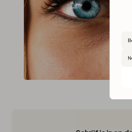
Cou
Lan