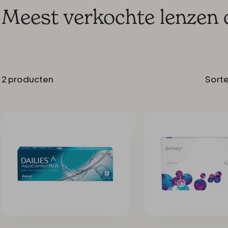
Torisch
Zachte lenzen
Biotrue
Meest verkochte lenzen
ratie
Torisch multifocaal
Easysept
sfunctie
Multifocaal
OptiFree
XR
Totalcare
2 producten
Sorte