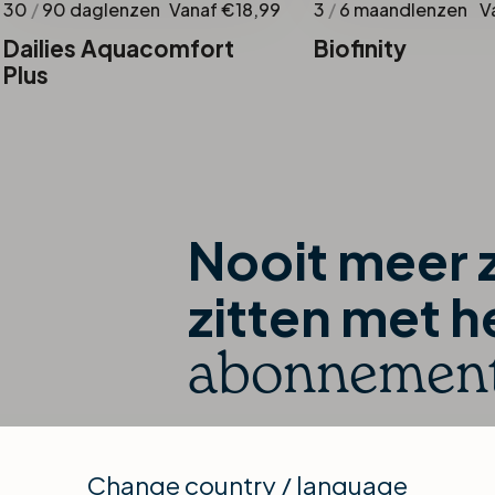
30
/
90 daglenzen
Vanaf €18,99
3
/
6 maandlenzen
V
Dailies Aquacomfort
Biofinity
Plus
Nooit meer 
zitten met h
abonnemen
Nooit meer je lenzen te lang inho
manier heb je je nieuwe lenzen alti
Change country / language