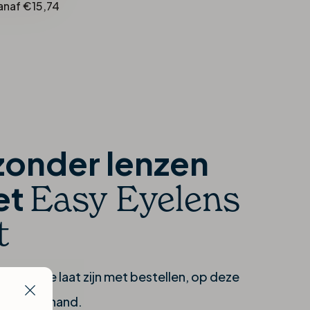
anaf €15,74
zonder lenzen
Easy Eyelens
et
t
uden of te laat zijn met bestellen, op deze
jd bij de hand.
Close