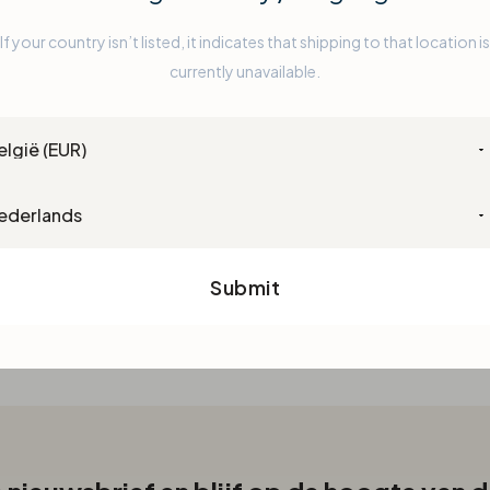
If your country isn’t listed, it indicates that shipping to that location is
Sinds kort ook mogelijk: neem 
currently unavailable.
oogverzorgingsproducten.
ntry
guage
Submit