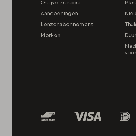
Oogverzorging
Blo
Aandoeningen
Nie
Lenzenabonnement
Thu
Merken
Duu
Medi
voor
Betaalmethodes