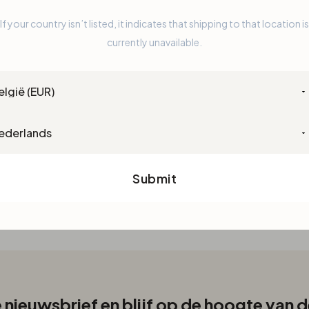
If your country isn’t listed, it indicates that shipping to that location is
Sinds kort ook mogelijk: neem 
currently unavailable.
oogverzorgingsproducten.
ntry
guage
Submit
de nieuwsbrief en blijf op de hoogte van