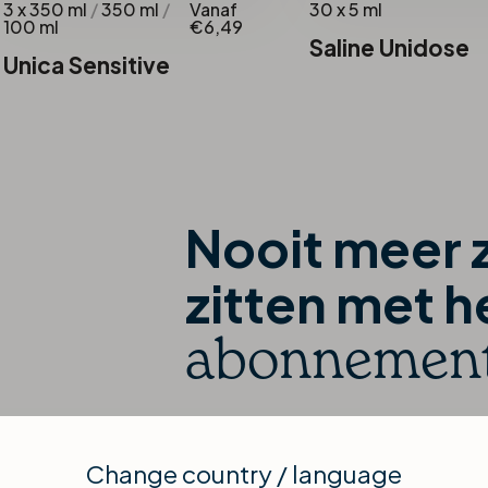
3 x 350 ml
/
350 ml
/
Vanaf
30 x 5 ml
100 ml
€6,49
Saline Unidose
Unica Sensitive
Nooit meer 
zitten met h
abonnemen
Nooit meer je lenzen te lang inho
manier heb je je nieuwe lenzen alti
Change country / language