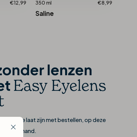
€12,99
350 ml
€8,99
Saline
zonder lenzen
Easy Eyelens
et
t
uden of te laat zijn met bestellen, op deze
jd bij de hand.
Close