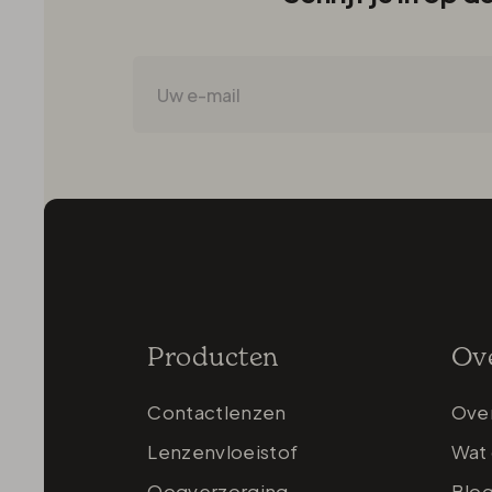
Producten
Ov
Contactlenzen
Ove
Lenzenvloeistof
Wat 
Oogverzorging
Blo