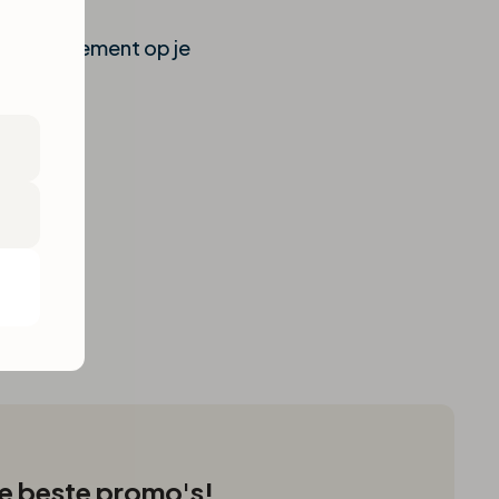
een abonnement op je
 de beste promo's!