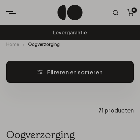
0
W
Levergarantie
Home
›
Oogverzorging
Filteren en sorteren
71 producten
Oogverzorging