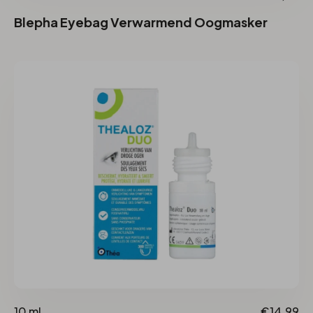
Blepha Eyebag Verwarmend Oogmasker
10 ml
€14,99