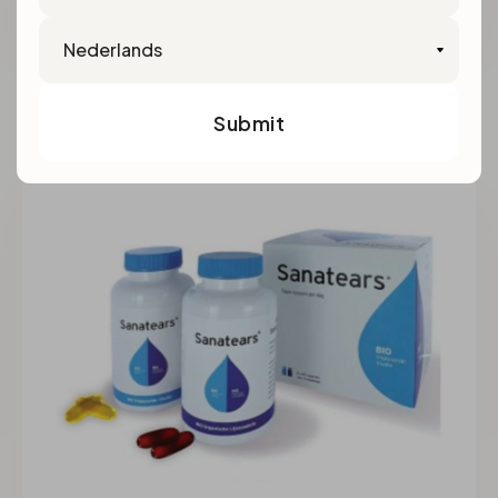
Language
set 4
€21,99
Oogzorgset 4
Submit