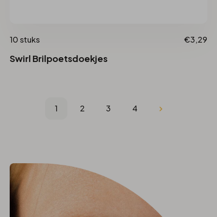
10 stuks
€3,29
Swirl Brilpoetsdoekjes
1
2
3
4