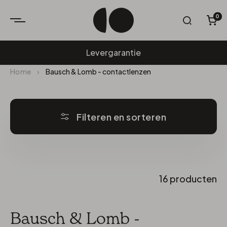
0
W
Levergarantie
Home
›
Bausch & Lomb - contactlenzen
Filteren en sorteren
16 producten
Bausch & Lomb -