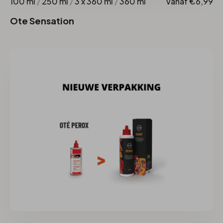
100 ml
/
250 ml
/
3 x 360 ml
/
360 ml
Vanaf €6,99
Ote Sensation