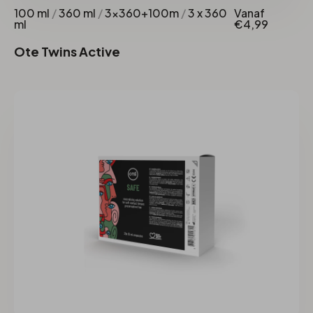
100 ml
/
360 ml
/
3x360+100m
/
3 x 360
Vanaf
ml
€4,99
Ote Twins Active