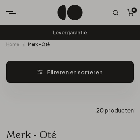
0
W
Levergarantie
Home
›
Merk - Oté
Filteren en sorteren
20 producten
Merk - Oté