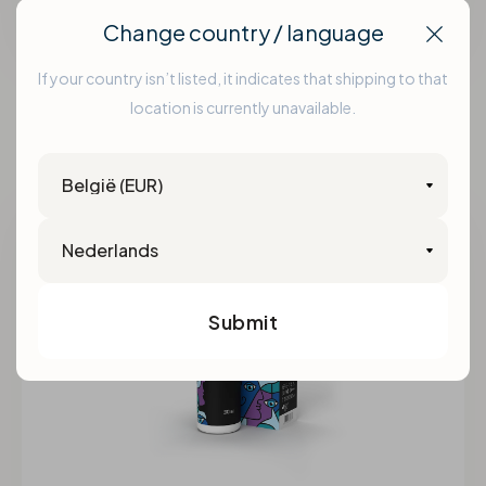
Change country / language
Clos
100 ml
/
3 x 360 ml
/
360 ml
Vanaf €7,99
If your country isn’t listed, it indicates that shipping to that
Ote Hydro-Shield
location is currently unavailable.
Country
Language
Submit