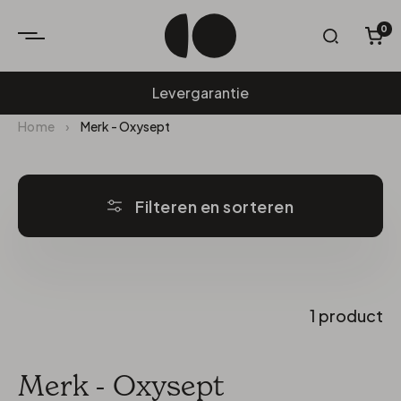
0
W
Levergarantie
Home
›
Merk - Oxysept
Filteren en sorteren
1 product
Merk - Oxysept