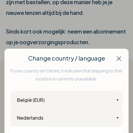
zijn met bestellen, op deze manier heb je je
nieuwe lenzen altijd bij de hand.
Sinds kort ook mogelijk: neem een abonnement
op je oogverzorgingsproducten.
Change country / language
Clos
If your country isn’t listed, it indicates that shipping to that
location is currently unavailable.
Schrijf je in op de nieuwsbrief en blijf
Country
op de hoogte van de beste promo's!
Language